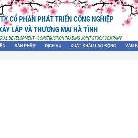
TY CỔ PHẦN PHÁT TRIỂN CÔNG NGHIỆP
XÂY LẮP VÀ THƯƠNG MẠI HÀ TĨNH
TRIAL DEVELOPMENT - CONSTRUCTION TRADING JOINT STOCK COMPANY
IỆN
SẢN PHẨM
DỊCH VỤ
XUẤT KHẨU LAO ĐỘNG
VĂN 