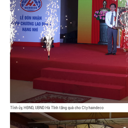
Tỉnh ủy, HĐND, UBND Hà Tĩnh tặng quà cho Cty haindeco