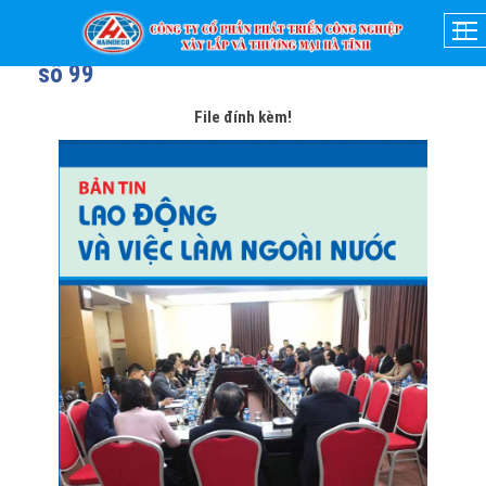
01-03-2021
- 07:49
Bản tin lao động và việc làm ngoài nước
số 99
File đính kèm!