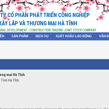
TY CỔ PHẦN PHÁT TRIỂN CÔNG NGHIỆP
XÂY LẮP VÀ THƯƠNG MẠI HÀ TĨNH
TRIAL DEVELOPMENT - CONSTRUCTION TRADING JOINT STOCK COMPANY
IỆN
SẢN PHẨM
DỊCH VỤ
XUẤT KHẨU LAO ĐỘNG
VĂN 
ương mại Hà Tĩnh
 Tỉnh Hà Tĩnh