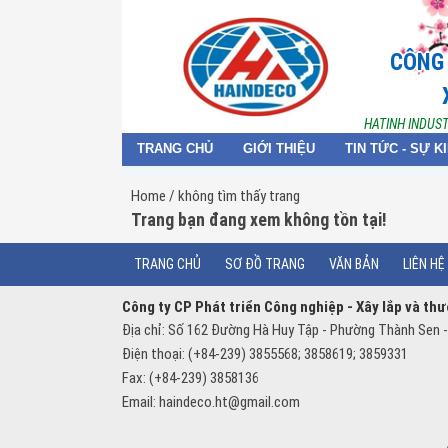
CÔNG 
HATINH INDUS
TRANG CHỦ
GIỚI THIỆU
TIN TỨC - SỰ K
Home
/ không tìm thấy trang
Trang bạn đang xem không tồn tại!
TRANG CHỦ
SƠ ĐỒ TRANG
VĂN BẢN
LIÊN HỆ
Công ty CP Phát triển Công nghiệp - Xây lắp và th
Địa chỉ: Số 162 Đường Hà Huy Tập - Phường Thành Sen -
Điện thoại: (+84-239) 3855568; 3858619; 3859331
Fax: (+84-239) 3858136
Email:
haindeco.ht@gmail.com