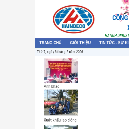
CÔNG 
HATINH INDUS
TRANG CHỦ
GIỚI THIỆU
TIN TỨC - SỰ K
Thứ 7, ngày 8 tháng 8 năm 2026
Ảnh khác
Xuất khẩu lao động