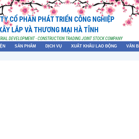
TY CỔ PHẦN PHÁT TRIỂN CÔNG NGHIỆP
XÂY LẮP VÀ THƯƠNG MẠI HÀ TĨNH
TRIAL DEVELOPMENT - CONSTRUCTION TRADING JOINT STOCK COMPANY
IỆN
SẢN PHẨM
DỊCH VỤ
XUẤT KHẨU LAO ĐỘNG
VĂN 