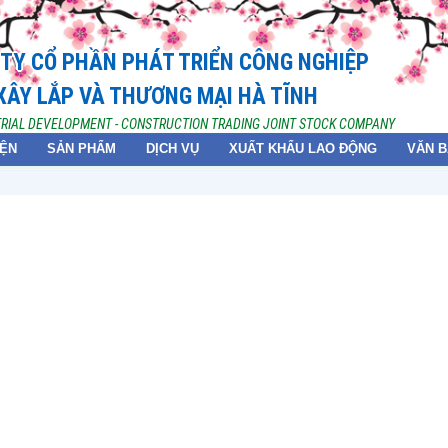
TY CỔ PHẦN PHÁT TRIỂN CÔNG NGHIỆP
XÂY LẮP VÀ THƯƠNG MẠI HÀ TĨNH
TRIAL DEVELOPMENT - CONSTRUCTION TRADING JOINT STOCK COMPANY
IỆN
SẢN PHẨM
DỊCH VỤ
XUẤT KHẨU LAO ĐỘNG
VĂN 