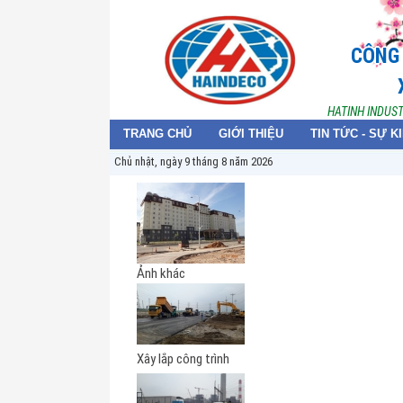
CÔNG 
HATINH INDUS
TRANG CHỦ
GIỚI THIỆU
TIN TỨC - SỰ K
Chủ nhật, ngày 9 tháng 8 năm 2026
Ảnh khác
Xây lắp công trình