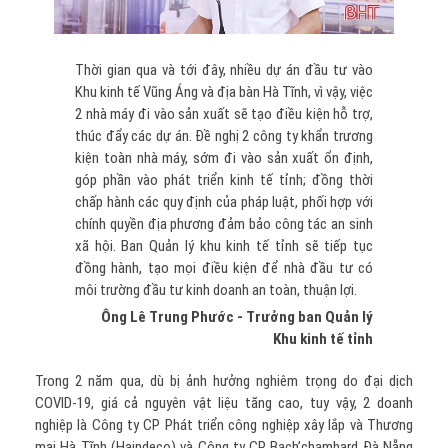
Thời gian qua và tới đây, nhiều dự án đầu tư vào
Khu kinh tế Vũng Áng và địa bàn Hà Tĩnh, vì vậy, việc
2 nhà máy đi vào sản xuất sẽ tạo điều kiện hỗ trợ,
thúc đẩy các dự án. Đề nghị 2 công ty khẩn trương
kiện toàn nhà máy, sớm đi vào sản xuất ổn định,
góp phần vào phát triển kinh tế tỉnh; đồng thời
chấp hành các quy định của pháp luật, phối hợp với
chính quyền địa phương đảm bảo công tác an sinh
xã hội. Ban Quản lý khu kinh tế tỉnh sẽ tiếp tục
đồng hành, tạo mọi điều kiện để nhà đầu tư có
môi trường đầu tư kinh doanh an toàn, thuận lợi.
Ông Lê Trung Phước - Trưởng ban Quản lý
Khu kinh tế tỉnh
Trong 2 năm qua, dù bị ảnh hưởng nghiêm trọng do đại dịch
COVID-19, giá cả nguyên vật liệu tăng cao, tuy vậy, 2 doanh
nghiệp là Công ty CP Phát triển công nghiệp xây lắp và Thương
mại Hà Tĩnh (Haindeco) và Công ty CP Bach’chambard Đà Nẵng