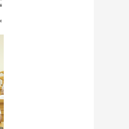
ài
ác