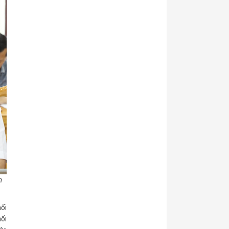
n
mối
nối