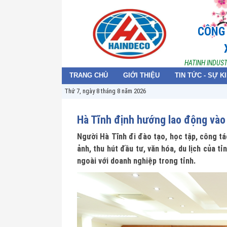
CÔNG 
HATINH INDUS
TRANG CHỦ
GIỚI THIỆU
TIN TỨC - SỰ K
Thứ 7, ngày 8 tháng 8 năm 2026
Hà Tĩnh định hướng lao động vào 
Người Hà Tĩnh đi đào tạo, học tập, công tá
ảnh, thu hút đầu tư, văn hóa, du lịch của t
ngoài với doanh nghiệp trong tỉnh.