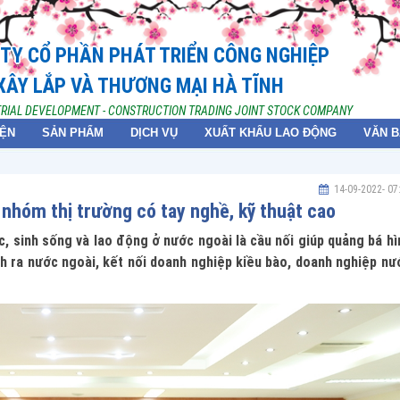
TY CỔ PHẦN PHÁT TRIỂN CÔNG NGHIỆP
XÂY LẮP VÀ THƯƠNG MẠI HÀ TĨNH
TRIAL DEVELOPMENT - CONSTRUCTION TRADING JOINT STOCK COMPANY
IỆN
SẢN PHẨM
DỊCH VỤ
XUẤT KHẨU LAO ĐỘNG
VĂN 
14-09-2022
- 07
nhóm thị trường có tay nghề, kỹ thuật cao
c, sinh sống và lao động ở nước ngoài là cầu nối giúp quảng bá hì
ỉnh ra nước ngoài, kết nối doanh nghiệp kiều bào, doanh nghiệp nư