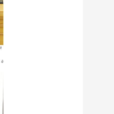
t
h ở