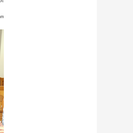
ước
Nam