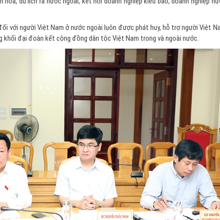
n hóa, du lịch ra nước ngoài, kết nối doanh nghiệp kiều bào, doanh nghiệp n
đối với người Việt Nam ở nước ngoài luôn được phát huy, hỗ trợ người Việt 
g khối đại đoàn kết cộng đồng dân tộc Việt Nam trong và ngoài nước.