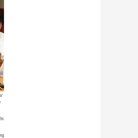
hư
n
ước
ng