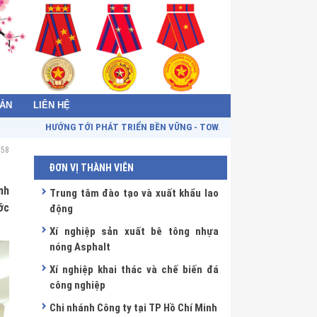
BẢN
LIÊN HỆ
HƯỚNG TỚI PHÁT TRIỂN BỀN VỮNG - TOWARDS SUSTAINABLE DEVELOPMEN
:58
ĐƠN VỊ THÀNH VIÊN
nh
Trung tâm đào tạo và xuất khẩu lao
ớc
động
Xí nghiệp sản xuất bê tông nhựa
nóng Asphalt
Xí nghiệp khai thác và chế biến đá
công nghiệp
Chi nhánh Công ty tại TP Hồ Chí Minh