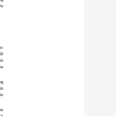
ền
ục
ất
ản
oa
ng
ần
áo
ồn