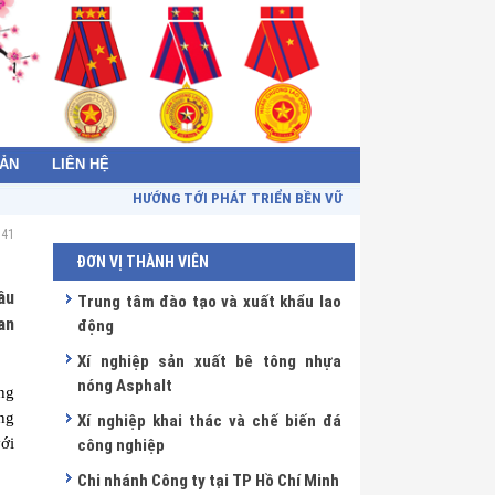
BẢN
LIÊN HỆ
HƯỚNG TỚI PHÁT TRIỂN BỀN VỮNG - TOWARDS SUSTAINA
:41
ĐƠN VỊ THÀNH VIÊN
ầu
Trung tâm đào tạo và xuất khẩu lao
an
động
Xí nghiệp sản xuất bê tông nhựa
nóng Asphalt
ng
ng
Xí nghiệp khai thác và chế biến đá
ới
công nghiệp
Chi nhánh Công ty tại TP Hồ Chí Minh