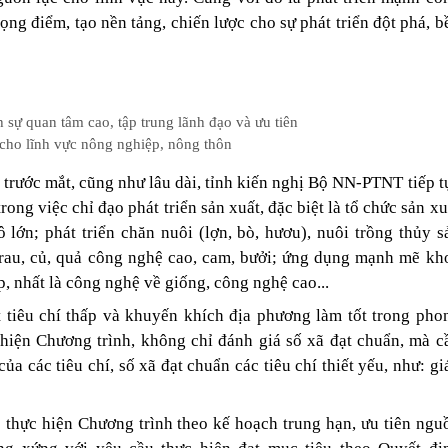
rọng điểm, tạo nền tảng, chiến lược cho sự phát triển đột phá, b
 sự quan tâm cao, tập trung lãnh đạo và ưu tiên
cho lĩnh vực nông nghiệp, nông thôn
trước mắt, cũng như lâu dài, tỉnh kiến nghị Bộ NN-PTNT tiếp t
rong việc chỉ đạo phát triển sản xuất, đặc biệt là tổ chức sản xu
 lớn; phát triển chăn nuôi (lợn, bò, hươu), nuôi trồng thủy s
ất rau, củ, quả công nghệ cao, cam, bưởi; ứng dụng mạnh mẽ kh
, nhất là công nghệ về giống, công nghệ cao...
 tiêu chí thấp và khuyến khích địa phương làm tốt trong pho
hiện Chương trình, không chỉ đánh giá số xã đạt chuẩn, mà c
ủa các tiêu chí, số xã đạt chuẩn các tiêu chí thiết yếu, như: gi
p thực hiện Chương trình theo kế hoạch trung hạn, ưu tiên ngu