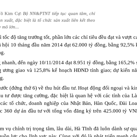
Võ Kim Cự:
Bộ NN&PTNT tiếp tục quan tâm, chỉ
n xuất, đặc biệt là tổ chức sản xuất liên kết theo
 mô lớn...
 tốc độ tăng trưởng tốt, phần lớn các chỉ tiêu đều đạt và vượt c
ã hội 10 tháng đầu năm 2014 đạt 62.000 tỷ đồng, bằng 92,5% 
ng.
g nhanh, đến ngày 10/11/2014 đạt 8.951 tỷ đồng, bằng 165,2% 
g ương giao và 125,8% kế hoạch HĐND tỉnh giao; dự kiến n
g.
ước (đứng thứ 6) về thu hút đầu tư. Hoạt động đối ngoại và ki
ầu tư được tăng cường, đặc biệt là quan hệ với các tỉnh của Là
 các tổ chức, doanh nghiệp của Nhật Bản, Hàn Quốc, Đài Loa
được 360 dự án đầu tư với tổng vốn đăng ký trên 425.000 tỷ VN
m vụ chính trị trọng tâm, lâu dài, Hà Tĩnh đã luôn dành sự qu
nguồn lực cho lĩnh vực này. Cùng với đó là phát triển mạnh cô