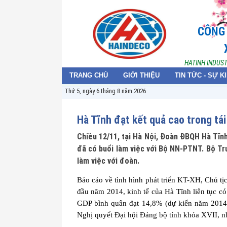
CÔNG 
HATINH INDUS
TRANG CHỦ
GIỚI THIỆU
TIN TỨC - SỰ K
Thứ 5, ngày 6 tháng 8 năm 2026
Hà Tĩnh đạt kết quả cao trong tá
Chiều 12/11, tại Hà Nội, Đoàn ĐBQH Hà Tĩn
đã có buổi làm việc với Bộ NN-PTNT. Bộ Trư
làm việc với đoàn.
Báo cáo về tình hình phát triển KT-XH, Chủ 
đầu năm 2014, kinh tế của Hà Tĩnh liên tục có
GDP bình quân đạt 14,8% (dự kiến năm 2014 đ
Nghị quyết Đại hội Đảng bộ tỉnh khóa XVII, n