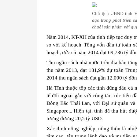
Chủ tịch UBND tỉnh 
đạo trong phát triển sả
chuỗi sản phẩm với quy
Năm 2014, KT-XH của tỉnh tiếp tục duy trì
so với kế hoạch. Tổng vốn đầu tư toàn x
hoạch, ước cả năm 2014 đạt 69.736 tỷ đồ
Thu ngân sách nhà nước trên địa bàn tăn
thu năm 2013, đạt 181,9% dự toán Trun
2014 thu ngân sách đạt gần 12.000 tỷ đồn
Hà Tĩnh thuộc tốp các tỉnh đứng đầu cả n
tế đối ngoại gắn với công tác xúc tiến đ
Đông Bắc Thái Lan, với Đại sứ quán và
Singapore... Hiện tại, tỉnh đã thu hút 
tương đương 20,5 tỷ USD.
Xác định nông nghiệp, nông thôn là nhiệ
tâm cao, tập trung lãnh đạo và ưu tiên 