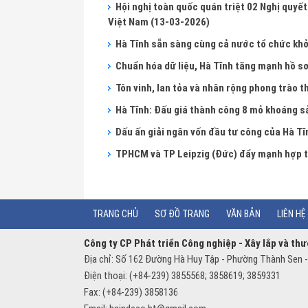
Hội nghị toàn quốc quán triệt 02 Nghị quyết
Việt Nam
(13-03-2026)
Hà Tĩnh sẵn sàng cùng cả nước tổ chức khởi
Chuẩn hóa dữ liệu, Hà Tĩnh tăng mạnh hồ s
Tôn vinh, lan tỏa và nhân rộng phong trào 
Hà Tĩnh: Đấu giá thành công 8 mỏ khoáng s
Dấu ấn giải ngân vốn đầu tư công của Hà T
TPHCM và TP Leipzig (Đức) đẩy mạnh hợp t
TRANG CHỦ
SƠ ĐỒ TRANG
VĂN BẢN
LIÊN HỆ
Công ty CP Phát triển Công nghiệp - Xây lắp và th
Địa chỉ: Số 162 Đường Hà Huy Tập - Phường Thành Sen -
Điện thoại: (+84-239) 3855568; 3858619; 3859331
Fax: (+84-239) 3858136