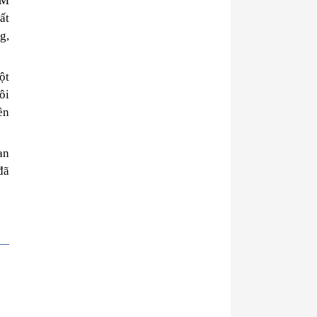
TM
ất
g,
ột
ôi
ền
an
đã
h