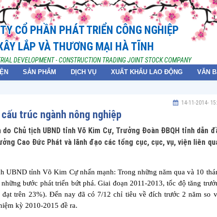
TY CỔ PHẦN PHÁT TRIỂN CÔNG NGHIỆP
XÂY LẮP VÀ THƯƠNG MẠI HÀ TĨNH
TRIAL DEVELOPMENT - CONSTRUCTION TRADING JOINT STOCK COMPANY
IỆN
SẢN PHẨM
DỊCH VỤ
XUẤT KHẨU LAO ĐỘNG
VĂN 
14-11-2014
- 15
i cấu trúc ngành nông nghiệp
h do Chủ tịch UBND tỉnh Võ Kim Cự, Trưởng Đoàn ĐBQH tỉnh dẫn đ
ởng Cao Đức Phát và lãnh đạo các tổng cục, cục, vụ, viện liên qu
tịch UBND tỉnh Võ Kim Cự nhấn mạnh: Trong những năm qua và 10 thá
 những bước phát triển bứt phá. Giai đoạn 2011-2013, tốc độ tăng trưở
ạt trên 23%). Đến nay đã có 7/12 chỉ tiêu về đích trước 2 năm so v
hiệm kỳ 2010-2015 đề ra.