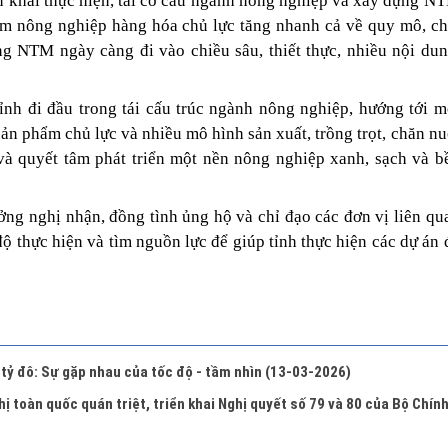
n khai thực hiện, tái cơ cấu ngành nông nghiệp và xây dựng N
phẩm nông nghiệp hàng hóa chủ lực tăng nhanh cả về quy mô, ch
g NTM ngày càng đi vào chiều sâu, thiết thực, nhiều nội dun
nh đi đầu trong tái cấu trúc ngành nông nghiệp, hướng tới m
n phẩm chủ lực và nhiều mô hình sản xuất, trồng trọt, chăn nu
và quyết tâm phát triển một nền nông nghiệp xanh, sạch và b
ưởng nghị nhận, đồng tình ủng hộ và chỉ đạo các đơn vị liên qu
ộ thực hiện và tìm nguồn lực để giúp tỉnh thực hiện các dự án 
 tỷ đô: Sự gặp nhau của tốc độ - tầm nhìn
(13-03-2026)
hị toàn quốc quán triệt, triển khai Nghị quyết số 79 và 80 của Bộ Chín