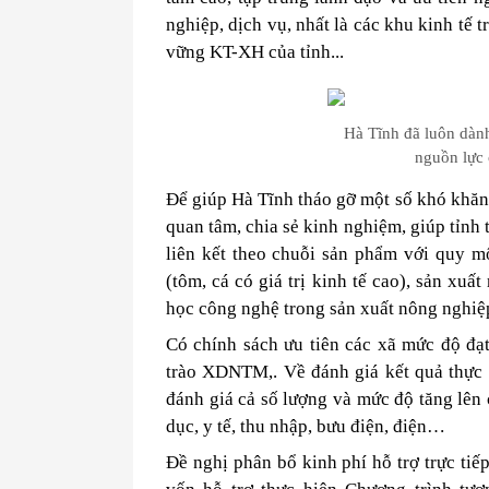
nghiệp, dịch vụ, nhất là các khu kinh tế t
vững KT-XH của tỉnh...
Hà Tĩnh đã luôn dành
nguồn lực 
Để giúp Hà Tĩnh tháo gỡ một số khó khăn 
quan tâm, chia sẻ kinh nghiệm, giúp tỉnh t
liên kết theo chuỗi sản phẩm với quy mô
(tôm, cá có giá trị kinh tế cao), sản xu
học công nghệ trong sản xuất nông nghiệp
Có chính sách ưu tiên các xã mức độ đạt
trào XDNTM,. Về đánh giá kết quả thực 
đánh giá cả số lượng và mức độ tăng lên c
dục, y tế, thu nhập, bưu điện, điện…
Đề nghị phân bổ kinh phí hỗ trợ trực tiế