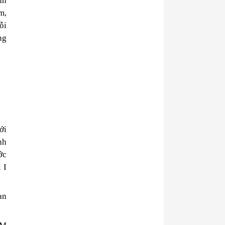
nh
m,
ỗi
ng
ới
nh
ớc
 I
an