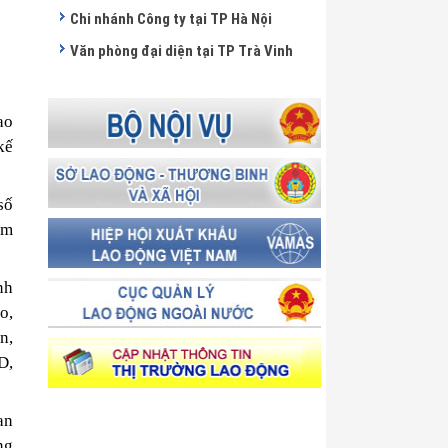
Chi nhánh Công ty tại TP Hà Nội
Văn phòng đại diện tại TP Trà Vinh
ao
kế
số
ăm
nh
o,
n,
D,
an
ng