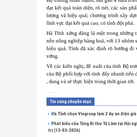
Bộ trưởng nhấn mạnh, sau gần 4 năm triể
đạt kết quả toàn diện, rõ nét, các sản 
lượng và hiệu quả; chương trình xây dựn
lĩnh vực đạt kết quả cao, có tính đột phá.
Hà Tĩnh xứng đáng là một trong những tỉ
nền nông nghiệp hàng hoá, với 13 nhóm sả
hiệu quả. Tỉnh đã xác định rõ hướng đi 
vững.
Về các kiến nghị, đề xuất của tỉnh Bộ tr
của Bộ phối hợp với tỉnh đẩy nhanh tiến đ
, đang và sẽ thực hiện trong thời gian tới.
. . . . .
Tin cùng chuyên mục
Hà Tĩnh chọn Vingroup làm 2 dự án điện gió
Phát biểu của Tổng Bí thư Tô Lâm tại Hội ng
trị
(13-03-2026)