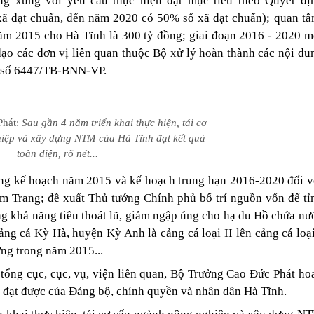
ng xứng với yêu cầu thực hiện đạt mục tiêu theo Quyết đị
 đạt chuẩn, đến năm 2020 có 50% số xã đạt chuẩn); quan tâ
năm 2015 cho Hà Tĩnh là 300 tỷ đồng; giai đoạn 2016 - 2020 m
đạo các đơn vị liên quan thuộc Bộ xử lý hoàn thành các nội du
áo số 6447/TB-BNN-VP.
hát:
Sau gần 4 năm triển khai thực hiện, tái cơ
iệp và xây dựng NTM của Hà Tĩnh đạt kết quả
toàn diện, rõ nét...
ong kế hoạch năm 2015 và kế hoạch trung hạn 2016-2020 đối v
m Trang; đề xuất Thủ tướng Chính phủ bố trí nguồn vốn để tỉ
ng khả năng tiêu thoát lũ, giảm ngập úng cho hạ du Hồ chứa nư
ng cá Kỳ Hà, huyện Kỳ Anh là cảng cá loại II lên cảng cá loại
ựng trong năm 2015...
 tổng cục, cục, vụ, viện liên quan, Bộ Trưởng Cao Đức Phát ho
ả đạt được của Đảng bộ, chính quyền và nhân dân Hà Tĩnh.